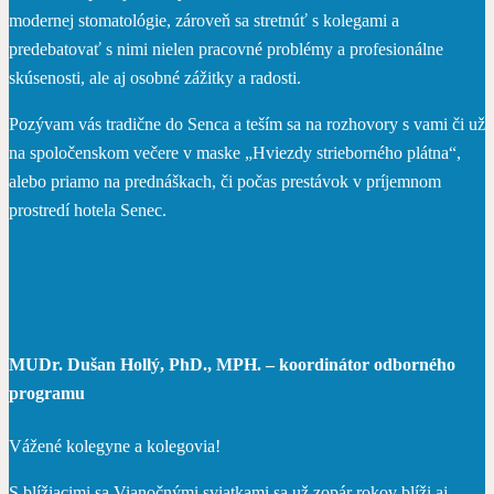
modernej stomatológie, zároveň sa stretnúť s kolegami a
predebatovať s nimi nielen pracovné problémy a profesionálne
skúsenosti, ale aj osobné zážitky a radosti.
Pozývam vás tradične do Senca a teším sa na rozhovory s vami či už
na spoločenskom večere v maske „Hviezdy strieborného plátna“,
alebo priamo na prednáškach, či počas prestávok v príjemnom
prostredí hotela Senec.
MUDr. Dušan Hollý, PhD., MPH. – koordinátor odborného
programu
Vážené kolegyne a kolegovia!
S blížiacimi sa Vianočnými sviatkami sa už zopár rokov blíži aj