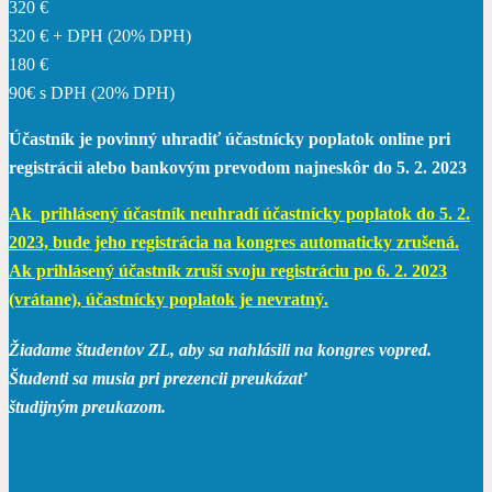
320 €
320 € + DPH (20% DPH)
180 €
90€ s DPH (20% DPH)
Účastník je povinný uhradiť účastnícky poplatok online pri
registrácii alebo bankovým prevodom najneskôr do 5. 2. 2023
Ak prihlásený účastník neuhradí účastnícky poplatok do 5. 2.
2023, bude jeho registrácia na kongres automaticky zrušená.
Ak prihlásený účastník zruší svoju registráciu po 6. 2. 2023
(vrátane), účastnícky poplatok je nevratný.
Žiadame študentov ZL, aby sa nahlásili na kongres vopred.
Študenti sa musia pri prezencii preukázať
študijným preukazom.