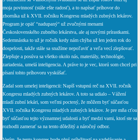
moja povinnosť (stále ešte radosť), a to napísať príhovor do
zborníka už k XVII. ročníku Kongresu mladých zubných lekárov.
Program je opäť “nadupaný“ už zvučnými menami
Československého zubného lekárstva, ale aj novými prírastkami.
Sedemnástka to už je ročník kedy nám chýba už len jeden rok do
dospelosti, takže stále sa snažíme nepoľaviť a veľa vecí zlepšovať.
Zlepšuje a posúva sa všetko okolo nás, materiály, technológie,
zariadenia, umelá inteligencia. A práve to je vec, ktorú som chcel pri
písaní tohto príhovoru vyskúšať.
Zadal som umelej inteligencii: Napíš vstupnú reč na XVII. ročník
Kongresu mladých zubných lekárov. A toto sa udialo – Vážení
mladí zubní lekári, som veľmi poctený, že môžem byť súčasťou
XVII. ročníka Kongresu mladých zubných lekárov. Je pre mňa cťou
byť súčasťou tejto významnej udalosti a byť medzi vami, ktorí ste sa
rozhodli zamerať sa na tento dôležitý a náročný odbor.
Verím, že tento kongres bude plný príležitostí na vzdelávanie a