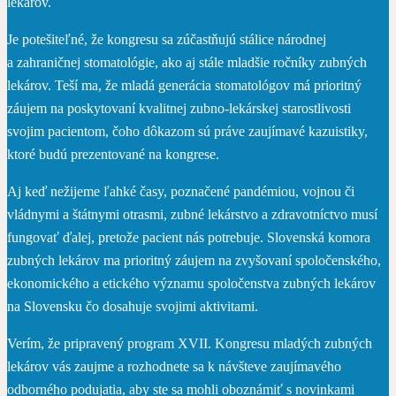
lekárov.
Je potešiteľné, že kongresu sa zúčastňujú stálice národnej
a zahraničnej stomatológie, ako aj stále mladšie ročníky zubných
lekárov. Teší ma, že mladá generácia stomatológov má prioritný
záujem na poskytovaní kvalitnej zubno-lekárskej starostlivosti
svojim pacientom, čoho dôkazom sú práve zaujímavé kazuistiky,
ktoré budú prezentované na kongrese.
Aj keď nežijeme ľahké časy, poznačené pandémiou, vojnou či
vládnymi a štátnymi otrasmi, zubné lekárstvo a zdravotníctvo musí
fungovať ďalej, pretože pacient nás potrebuje. Slovenská komora
zubných lekárov ma prioritný záujem na zvyšovaní spoločenského,
ekonomického a etického významu spoločenstva zubných lekárov
na Slovensku čo dosahuje svojimi aktivitami.
Verím, že pripravený program XVII. Kongresu mladých zubných
lekárov vás zaujme a rozhodnete sa k návšteve zaujímavého
odborného podujatia, aby ste sa mohli oboznámiť s novinkami