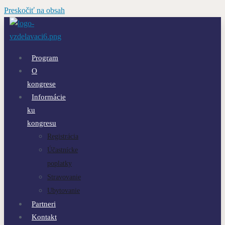
Preskočiť na obsah
Program
O
kongrese
Informácie
ku
kongresu
Registrácia
Účastnícke
poplatky
Stravovanie
Ubytovanie
Partneri
Kontakt