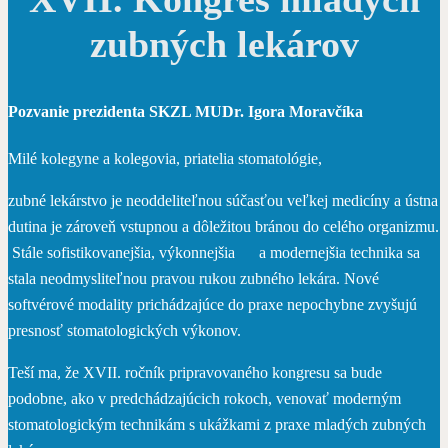
zubných lekárov
Pozvanie prezidenta SKZL MUDr. Igora Moravčíka
Milé kolegyne a kolegovia, priatelia stomatológie,
zubné lekárstvo je neoddeliteľnou súčasťou veľkej medicíny a ústna
dutina je zároveň vstupnou a dôležitou bránou do celého organizmu.
Stále sofistikovanejšia, výkonnejšia a modernejšia technika sa
stala neodmysliteľnou pravou rukou zubného lekára. Nové
softvérové modality prichádzajúce do praxe nepochybne zvyšujú
presnosť stomatologických výkonov.
Teší ma, že XVII. ročník pripravovaného kongresu sa bude
podobne, ako v predchádzajúcich rokoch, venovať moderným
stomatologickým technikám s ukážkami z praxe mladých zubných