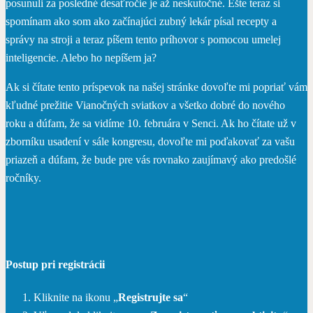
posunuli za posledné desaťročie je až neskutočné. Ešte teraz si
spomínam ako som ako začínajúci zubný lekár písal recepty a
správy na stroji a teraz píšem tento príhovor s pomocou umelej
inteligencie. Alebo ho nepíšem ja?
Ak si čítate tento príspevok na našej stránke dovoľte mi popriať vám
kľudné prežitie Vianočných sviatkov a všetko dobré do nového
roku a dúfam, že sa vidíme 10. februára v Senci. Ak ho čítate už v
zborníku usadení v sále kongresu, dovoľte mi poďakovať za vašu
priazeň a dúfam, že bude pre vás rovnako zaujímavý ako predošlé
ročníky.
Postup pri registrácii
Kliknite na ikonu „
Registrujte sa
“