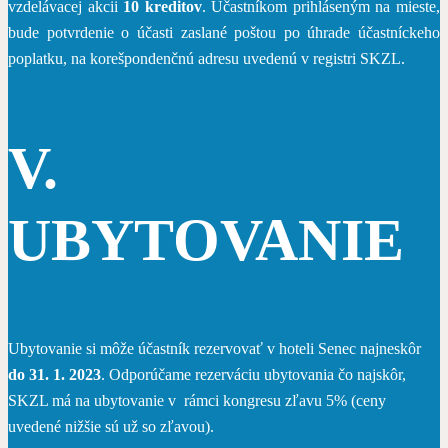
vzdelávacej akcii
10 kreditov
. Účastníkom prihláseným na mieste,
bude potvrdenie o účasti zaslané poštou po úhrade účastníckeho
poplatku, na korešpondenčnú adresu uvedenú v registri SKZL.
V.
UBYTOVANIE
Ubytovanie si môže účastník rezervovať v hoteli Senec najneskôr
do 31. 1. 2023
. Odporúčame rezerváciu ubytovania čo najskôr,
SKZL má na ubytovanie v rámci kongresu zľavu 5% (ceny
uvedené nižšie sú už so zľavou).