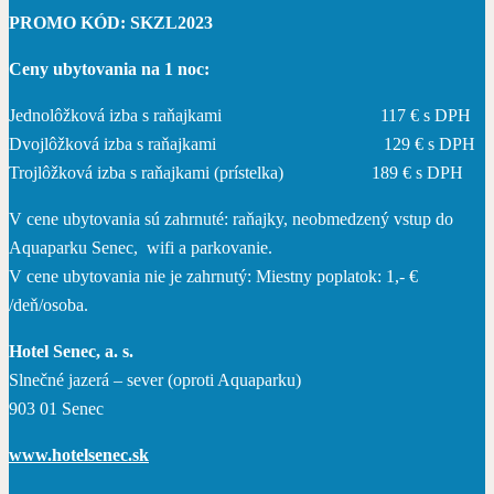
PROMO KÓD: SKZL2023
Ceny ubytovania na 1 noc:
Jednolôžková izba s raňajkami 117 € s DPH
Dvojlôžková izba s raňajkami 129 € s DPH
Trojlôžková izba s raňajkami (prístelka) 189 € s DPH
V cene ubytovania sú zahrnuté: raňajky, neobmedzený vstup do
Aquaparku Senec, wifi a parkovanie.
V cene ubytovania nie je zahrnutý: Miestny poplatok: 1,- €
/deň/osoba.
Hotel Senec, a. s.
Slnečné jazerá – sever (oproti Aquaparku)
903 01 Senec
www.hotelsenec.sk