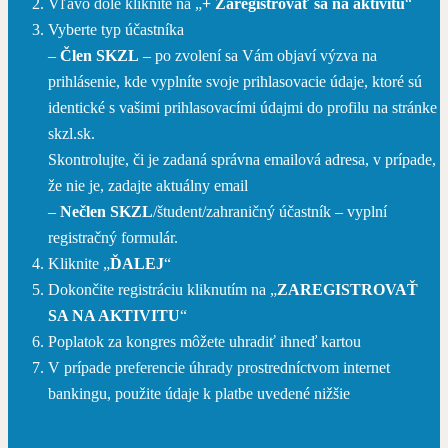
Vľavo dole kliknite na „
+ Zaregistrovať sa na aktivitu
“
Vyberte typ účastníka
–
Člen SKZL
– po zvolení sa Vám objaví výzva na
prihlásenie, kde vyplníte svoje prihlasovacie údaje, ktoré sú
identické s vašimi prihlasovacími údajmi do profilu na stránke
skzl.sk.
Skontrolujte, či je zadaná správna emailová adresa, v prípade,
že nie je, zadajte aktuálny email
–
Nečlen SKZL
/študent/zahraničný účastník – vyplní
registračný formulár.
Kliknite „
ĎALEJ
“
Dokončite registráciu kliknutím na „
ZAREGISTROVAŤ
SA NA AKTIVITU
“
Poplatok za kongres môžete uhradiť ihneď kartou
V prípade preferencie úhrady prostredníctvom internet
bankingu, použite údaje k platbe uvedené nižšie