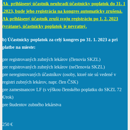
Ak prihlásený účastník neuhradí účastnícky poplatok do 31. 1
.2023, bude jeho registrácia na kongres automaticky zrušená.
Ak prihlásený účastník zruší svoju registráciu po 1. 2. 2023
(vrátane), účastnícky poplatok je nevratný.
b) Účastnícky poplatok za celý kongres po 31. 1. 2023 a pri
platbe na mieste:
pre registrovaných zubných lekárov (členovia SKZL)
pre registrovaných zubných lekárov (nečlenovia SKZL)
pre neregistrovaných účastníkov (osoby, ktoré nie sú vedené v
registri zubných lekárov, napr. člen ČSK)
pre zamestnancov LF (s výškou členského poplatku do SKZL 72
€/rok)
pre študentov zubného lekárstva
250 €