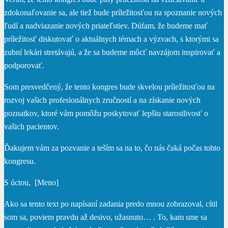
zdokonaľovanie sa, ale tiež bude príležitosťou na spoznanie nových
ľudí a nadviazanie nových priateľstiev. Dúfam, že budeme mať
príležitosť diskutovať o aktuálnych témach a výzvach, s ktorými sa
zubní lekári stretávajú, a že sa budeme môcť navzájom inspirovať a
podporovať.
Som presvedčený, že tento kongres bude skvelou príležitosťou na
rozvoj vašich profesionálnych zručností a na získanie nových
poznatkov, ktoré vám pomôžu poskytovať lepšiu starostlivosť o
vašich pacientov.
Ďakujem vám za pozvanie a teším sa na to, čo nás čaká počas tohto
kongresu.
S úctou, [Meno]
Ako sa tento text po napísaní zadania predo mnou zobrazoval, cítil
som sa, poviem pravdu až desivo, užasnuto… . To, kam sme sa