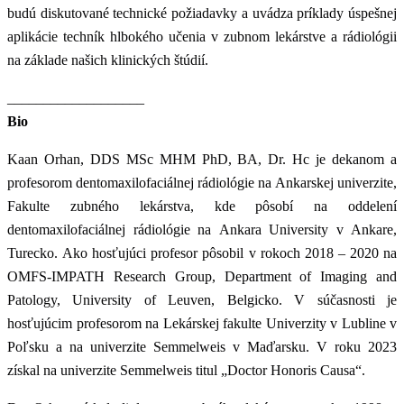
budú diskutované technické požiadavky a uvádza príklady úspešnej
aplikácie techník hlbokého učenia v zubnom lekárstve a rádiológii
na základe našich klinických štúdií.
___________________
Bio
Kaan Orhan, DDS MSc MHM PhD, BA, Dr. Hc je dekanom a
profesorom dentomaxilofaciálnej rádiológie na Ankarskej univerzite,
Fakulte zubného lekárstva, kde pôsobí na oddelení
dentomaxilofaciálnej rádiológie na Ankara University v Ankare,
Turecko. Ako hosťujúci profesor pôsobil v rokoch 2018 – 2020 na
OMFS-IMPATH Research Group, Department of Imaging and
Patology, University of Leuven, Belgicko. V súčasnosti je
hosťujúcim profesorom na Lekárskej fakulte Univerzity v Lubline v
Poľsku a na univerzite Semmelweis v Maďarsku. V roku 2023
získal na univerzite Semmelweis titul „Doctor Honoris Causa“.