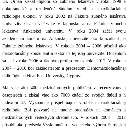
Dr. Orhan získal diplom zo zubného lekárstva v roku 1998 a
doktorandské a rezidenčné štúdium v ​​oblasti maxilofaciálnej
rádiológie ukončil v roku 2002 na Fakulte zubného lekárstva
Univerzity Osaka v Osake v Japonsku a na Fakulte zubného
lekárstva Ankarskej univerzity. V roku 2004 začal svoju
akademickú kariéru na Ankarskej univerzite ako konzultant na
Fakulte zubného lekárstva. V rokoch 2004 – 2006 pôsobil ako
maxilofaciálny konzultant a lektor na tej istej univerzite. Docentom
sa stal v roku 2006 a riadnym profesorom v roku 2012. V rokoch
2007 – 2010 bol zakladateľom a predsedom Dentomaxilofaciálnej
rádiológie na Near East University, Cyprus.
Má viac ako 400 medzinárodných publikácií v recenzovaných
časopisoch a získal viac ako 7000 citácií zo svojich štúdií s h
indexom 47. Významne prispel najmä v oblasti maxilofaciálnej
rádiológie. Bol pozvaný na mnohé prednášky na domácich a
medzinárodných vedeckých stretnutiach. V rokoch 2008 – 2012
pôsobil ako predseda Výskumného a vedeckého výboru Európskej