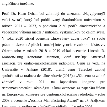
angličtine a turečtine.
Prof. Dr. Kaan Orhan bol zahrnutý do zoznamu „Najvplyvnejší
vedci sveta“, ktorý bol publikovaný Stanfordskou univerzitou v
rokoch 2021 – 2023, s podielom 2 % podľa akademického a
vedeckého výkonu medzi 7 miliónmi výskumníkov po celom svete.
V roku 2020 získal ocenenie „Inovatívny zubár roka“ za svoju
prácu s názvom Aplikácia umelej inteligencie v zubnom lekárstve.
Okrem toho v rokoch 2018 a 2019 získal ocenenie Lincoln R.
Manson-Hing Honorable Mention, ktoré udeľuje Americká
asociácia pre orálno-maxilofaciálnu rádiológiu, Cenu za vedu na
Univerzite v Ankare (2018), druhú cenu Tureckej zubnej
spoločnosti za orálne a dentálne zdravie (2015) a „52. cenu za zubné
zdravie“ v roku 2011 na Japonskom kongrese pre
dentomaxilofaciálnu rádiológiu. Získal ocenenie za najlepšiu štúdiu
na Európskom kongrese pre dentomaxilofaciálnu rádiológiu v roku
2008 a ocenenie „Yoshida Manufacturing Award“ na „7. Ázijskom
kongrese pre orálno-maxilofaciálnu rádiológiu“ v roku 2008.