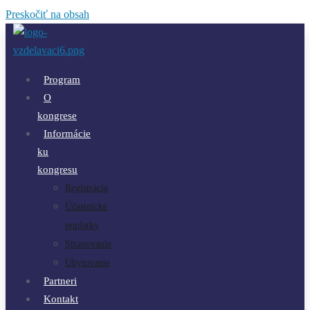
Preskočiť na obsah
Program
O
kongrese
Informácie
ku
kongresu
Registrácia
Účastnícke
poplatky
Stravovanie
Ubytovanie
Partneri
Kontakt