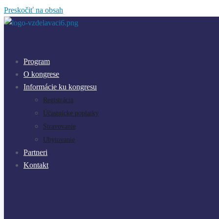
Preskočiť na obsah
Program
O kongrese
Informácie ku kongresu
Registrácia
Účastnícke poplatky
Stravovanie
Ubytovanie
Partneri
Kontakt