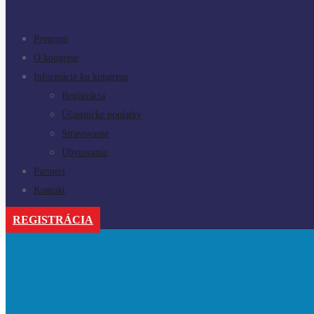
Program
O kongrese
Informácie ku kongresu
Registrácia
Účastnícke poplatky
Stravovanie
Ubytovanie
Partneri
Kontakt
REGISTRÁCIA