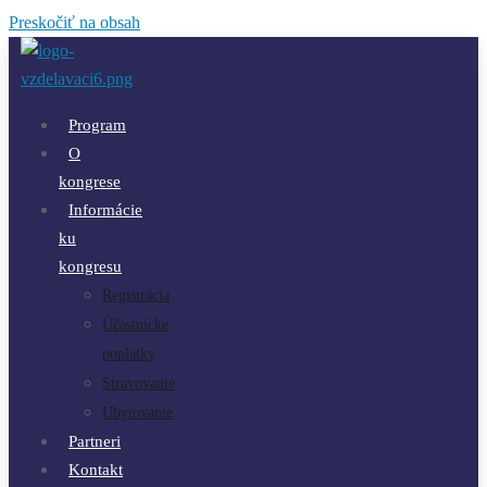
Preskočiť na obsah
Program
O
kongrese
Informácie
ku
kongresu
Registrácia
Účastnícke
poplatky
Stravovanie
Ubytovanie
Partneri
Kontakt