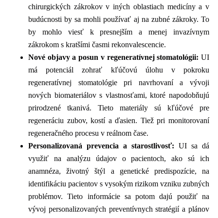
chirurgických zákrokov v iných oblastiach medicíny a v
budúcnosti by sa mohli používať aj na zubné zákroky. To
by mohlo viesť k presnejším a menej invazívnym
zákrokom s kratšími časmi rekonvalescencie.
Nové objavy a posun v regeneratívnej stomatológii:
UI
má potenciál zohrať kľúčovú úlohu v pokroku
regeneratívnej stomatológie pri navrhovaní a vývoji
nových biomateriálov s vlastnosťami, ktoré napodobňujú
prirodzené tkanivá. Tieto materiály sú kľúčové pre
regeneráciu zubov, kostí a ďasien. Tiež pri monitorovaní
regeneračného procesu v reálnom čase.
Personalizovaná prevencia a starostlivosť:
UI sa dá
využiť na analýzu údajov o pacientoch, ako sú ich
anamnéza, životný štýl a genetické predispozície, na
identifikáciu pacientov s vysokým rizikom vzniku zubných
problémov. Tieto informácie sa potom dajú použiť na
vývoj personalizovaných preventívnych stratégií a plánov