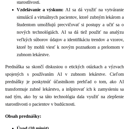
starostlivosti.
Vzdelávanie a výskum:
AI sa dá využiť na vytváranie
simulácií a virtuálnych pacientov, ktoré zubným lekárom a
študentom umožňujú precvičovať si postupy a učiť sa o
nových technológiách. AI sa dá tiež použiť na analýzu
veľkých súborov údajov a identifikáciu trendov a vzorov,
ktoré by mohli viesť k novým poznatkom a prelomom v
zubnom lekárstve.
Prednáška sa skončí diskusiou o etických otázkach a výzvach
spojených s používaním AI v zubnom lekárstve. Cieľom
prednášky je poskytnúť účastníkom prehľad o tom, ako AI
transformuje zubné lekárstvo, a inšpirovať ich k zamysleniu sa
nad tým, ako by sa táto technológia dala využiť na zlepšenie
starostlivosti o pacientov v budúcnosti.
Obsah prednášky:
Úvod (10 minút)