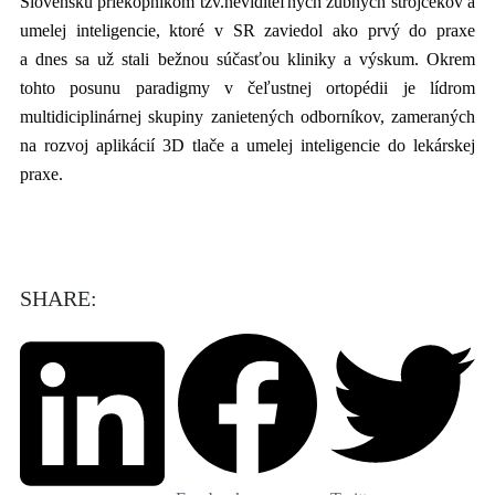
Slovensku priekopníkom tzv.neviditeľných zubných strojčekov a
umelej inteligencie, ktoré v SR zaviedol ako prvý do praxe
a dnes sa už stali bežnou súčasťou kliniky a výskum. Okrem
tohto posunu paradigmy v čeľustnej ortopédii je lídrom
multidiciplinárnej skupiny zanietených odborníkov, zameraných
na rozvoj aplikácií 3D tlače a umelej inteligencie do lekárskej
praxe.
SHARE: