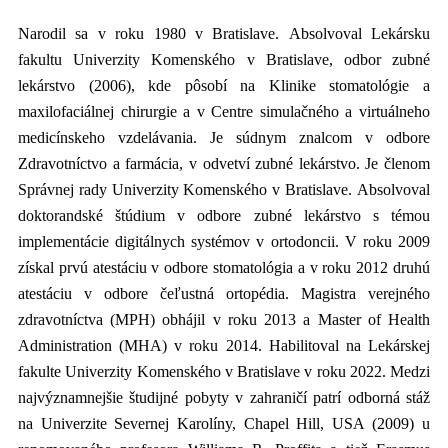
Narodil sa v roku 1980 v Bratislave. Absolvoval Lekársku
fakultu Univerzity Komenského v Bratislave, odbor zubné
lekárstvo (2006), kde pôsobí na Klinike stomatológie a
maxilofaciálnej chirurgie a v Centre simulačného a virtuálneho
medicínskeho vzdelávania. Je súdnym znalcom v odbore
Zdravotníctvo a farmácia, v odvetví zubné lekárstvo. Je členom
Správnej rady Univerzity Komenského v Bratislave. Absolvoval
doktorandské štúdium v odbore zubné lekárstvo s témou
implementácie digitálnych systémov v ortodoncii. V roku 2009
získal prvú atestáciu v odbore stomatológia a v roku 2012 druhú
atestáciu v odbore čeľustná ortopédia. Magistra verejného
zdravotníctva (MPH) obhájil v roku 2013 a Master of Health
Administration (MHA) v roku 2014. Habilitoval na Lekárskej
fakulte Univerzity Komenského v Bratislave v roku 2022. Medzi
najvýznamnejšie študijné pobyty v zahraničí patrí odborná stáž
na Univerzite Severnej Karolíny, Chapel Hill, USA (2009) u