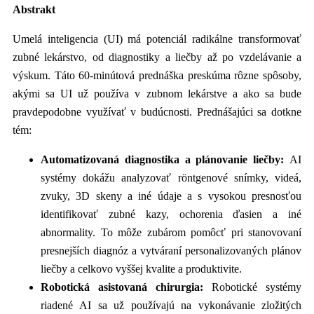
Abstrakt
Umelá inteligencia (UI) má potenciál radikálne transformovať
zubné lekárstvo, od diagnostiky a liečby až po vzdelávanie a
výskum. Táto 60-minútová prednáška preskúma rôzne spôsoby,
akými sa UI už používa v zubnom lekárstve a ako sa bude
pravdepodobne využívať v budúcnosti. Prednášajúci sa dotkne
tém:
Automatizovaná diagnostika a plánovanie liečby:
AI
systémy dokážu analyzovať röntgenové snímky, videá,
zvuky, 3D skeny a iné údaje a s vysokou presnosťou
identifikovať zubné kazy, ochorenia ďasien a iné
abnormality. To môže zubárom pomôcť pri stanovovaní
presnejších diagnóz a vytváraní personalizovaných plánov
liečby a celkovo vyššej kvalite a produktivite.
Robotická asistovaná chirurgia:
Robotické systémy
riadené AI sa už používajú na vykonávanie zložitých