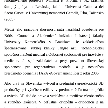
renomovaného profesora Williama R. Proffita a tiež Erasmus
študijný pobyt na Lekárskej fakulte Università Cattolica del
Sacro Cuore, v Univerzitnej nemocnici Gemelli, Rím, Taliansko
(2005).
Medzi jeho pracovné skúsenosti patrí napríklad pôsobenie pre
British Council a Akademickú knižnicu Lekárskej fakulty
Univerzity Komenského v Bratislave. Je zakladateľom
špecializovanej zubnej kliniky Sangre azul, technologickej
spoločnosti 3Dent medical a Odbornej spoločnosti pre inovácie v
medicíne. Je spoluzakladateľ a prvý prezident Slovenskej
spoločnosti pre regeneratívnu medicínu a je nositeľom
prestížneho ocenenia ITAPA eGovernament líder z roku 2006.
Ako prvý na Slovensku vytvoril a prednášal stereoskopické 3D
prednášky pri výučbe medikov v predmete čeľustná ortopédia
a uviedol 3D tlač do praxe a vzdelávania medikov všeobecného
a zubného lekárstva. V čeľustnej ortopédii – ortodoncii je na