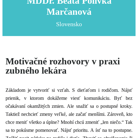
MDDr. Beáta Polivka
Marčanová
Slovensko
Motivačné rozhovory v praxi
zubného lekára
Základom je vytvoriť si vzťah. S dieťaťom i rodičom. Nájsť
prienik, v ktorom dokážeme viesť komunikáciu. Byť bez
očakávaní okamžitých zmien. Ale snažiť sa o postupné kroky.
Taktiež nechcieť zmeny veľké, ale začať menšími. Zároveň, kto
chce meniť všetko a úplne? Mnohí chcú zmeniť „len niečo.“ Tak
sa to pokúsme pomenovať. Nájsť prioritu. A ísť na to postupne.