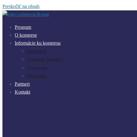
Preskočiť na obsah
Program
O kongrese
Informácie ku kongresu
Registrácia
Účastnícke poplatky
Stravovanie
Ubytovanie
Partneri
Kontakt