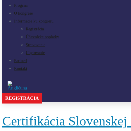
Program
O kongrese
Informácie ku kongresu
Registrácia
Účastnícke poplatky
Stravovanie
Ubytovanie
Partneri
Kontakt
REGISTRÁCIA
Certifikácia Slovenskej