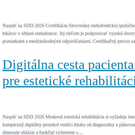
Naspäť na SDD 2026 Certifikácia Slovenskej endodontickej spoločnos
lekárov v oblasti endodoncie. Jej cieľom je podporovať vysokú úrove
poznatkami a medzinárodnými odporúčaniami. Certifikačný proces z
Digitálna cesta pacient
pre estetické rehabilitác
Naspäť na SDD 2026 Moderná estetická rehabilitácia si vyžaduje integr
komplexný digitálny protokol vedúci lekára od diagnostiky a plánovania
dimenzie oklúzie a funkčné vyšetrenie s…