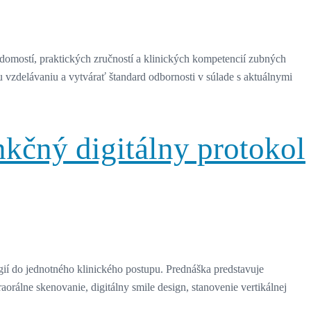
omostí, praktických zručností a klinických kompetencií zubných
 vzdelávaniu a vytvárať štandard odbornosti v súlade s aktuálnymi
nkčný digitálny protokol
ógií do jednotného klinického postupu. Prednáška predstavuje
aorálne skenovanie, digitálny smile design, stanovenie vertikálnej