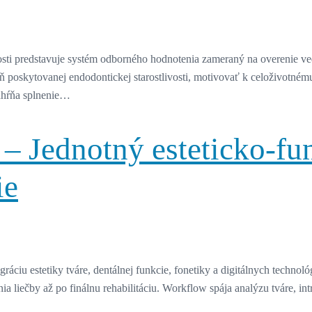
ti predstavuje systém odborného hodnotenia zameraný na overenie ved
ň poskytovanej endodontickej starostlivosti, motivovať k celoživotnému
ahŕňa splnenie…
a – Jednotný esteticko-fu
ie
áciu estetiky tváre, dentálnej funkcie, fonetiky a digitálnych technol
 liečby až po finálnu rehabilitáciu. Workflow spája analýzu tváre, intr