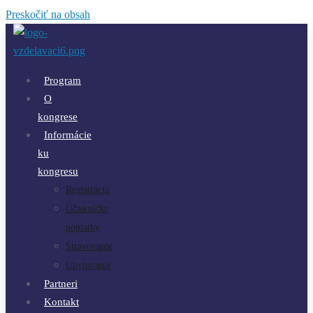
Preskočiť na obsah
Program
O
kongrese
Informácie
ku
kongresu
Registrácia
Účastnícke
poplatky
Stravovanie
Ubytovanie
Partneri
Kontakt