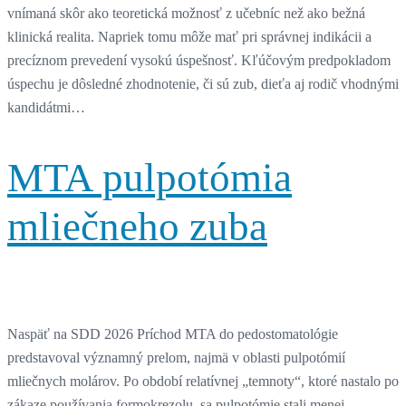
vnímaná skôr ako teoretická možnosť z učebníc než ako bežná
klinická realita. Napriek tomu môže mať pri správnej indikácii a
precíznom prevedení vysokú úspešnosť. Kľúčovým predpokladom
úspechu je dôsledné zhodnotenie, či sú zub, dieťa aj rodič vhodnými
kandidátmi…
MTA pulpotómia
mliečneho zuba
Naspäť na SDD 2026 Príchod MTA do pedostomatológie
predstavoval významný prelom, najmä v oblasti pulpotómií
mliečnych molárov. Po období relatívnej „temnoty“, ktoré nastalo po
zákaze používania formokrezolu, sa pulpotómie stali menej