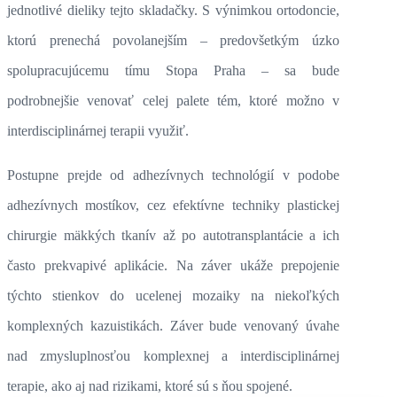
jednotlivé dieliky tejto skladačky. S výnimkou ortodoncie,
ktorú prenechá povolanejším – predovšetkým úzko
spolupracujúcemu tímu Stopa Praha – sa bude
podrobnejšie venovať celej palete tém, ktoré možno v
interdisciplinárnej terapii využiť.
Postupne prejde od adhezívnych technológií v podobe
adhezívnych mostíkov, cez efektívne techniky plastickej
chirurgie mäkkých tkanív až po autotransplantácie a ich
často prekvapivé aplikácie. Na záver ukáže prepojenie
týchto stienkov do ucelenej mozaiky na niekoľkých
komplexných kazuistikách. Záver bude venovaný úvahe
nad zmysluplnosťou komplexnej a interdisciplinárnej
terapie, ako aj nad rizikami, ktoré sú s ňou spojené.