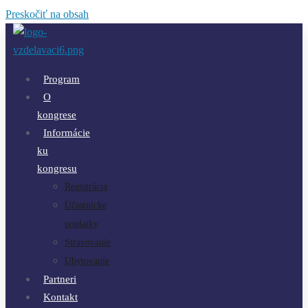
Preskočiť na obsah
Program
O
kongrese
Informácie
ku
kongresu
Registrácia
Účastnícke
poplatky
Stravovanie
Ubytovanie
Partneri
Kontakt